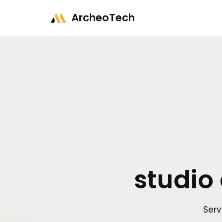
Vai
ArcheoTech
al
contenuto
studio
Serv