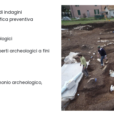
di indagini
fica preventiva
logici
erti archeologici a fini
imonio archeologico,